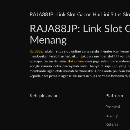
RAJA88JP: Link Slot Gacor Hari ini Situs 
RAJA88JP: Link Slot G
Menang
Raja88jp
adalah situs slot online yang selalu memberikan kemen
memberikan kelebihan terbaik untuk para member slot777 yang t
apa-apa. Selain itu situs
slot online
kami juga selalu berkomitmen
google namun coba percayalah kalau hanya di raja88jp yang pa
membantu agar lebih mudah bertransaksi. Coba anda pikirkan kuran
kepada para pemain agar selalu merasa puas bermain bersama raja
Kebijaksanaan
Platform
Promosi
Loyalty
Referral