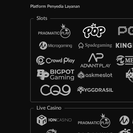
Platform Penyedia Layanan
Slots
Live Casino