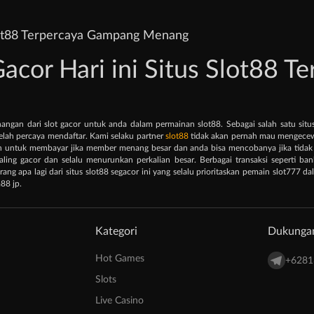
Slot88 Terpercaya Gampang Menang
acor Hari ini Situs Slot88 
angan dari slot gacor untuk anda dalam permainan slot88. Sebagai salah satu situ
elah percaya mendaftar. Kami selaku partner
slot88
tidak akan pernah mau mengecewa
 untuk membayar jika member menang besar dan anda bisa mencobanya jika tidak p
ling gacor dan selalu menurunkan perkalian besar. Berbagai transaksi seperti b
g apa lagi dari situs slot88 segacor ini yang selalu prioritaskan pemain slot777 d
88 jp.
Kategori
Dukunga
Hot Games
+6281
Slots
Live Casino