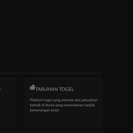
O
TARUHAN TOGEL
Platform togel yang menarik dari perusahan
terbaik di dunia yang menawarkan hadiah
kemenangan besar