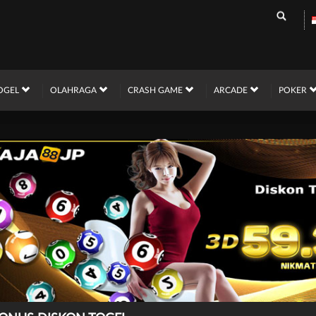
OGEL
OLAHRAGA
CRASH GAME
ARCADE
POKER