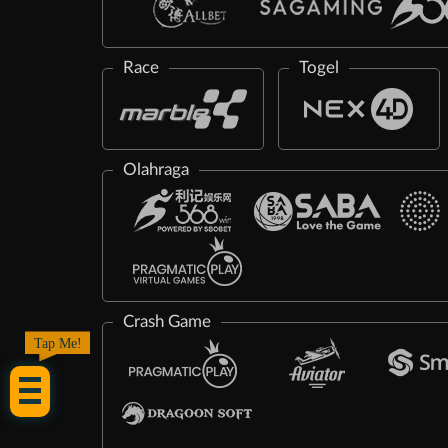
Race
Togel
Olahraga
Crash Game
Tap Me!