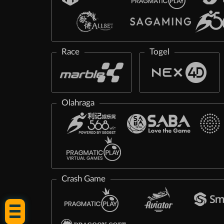
Race
Togel
Olahraga
Crash Game
Tap Me!