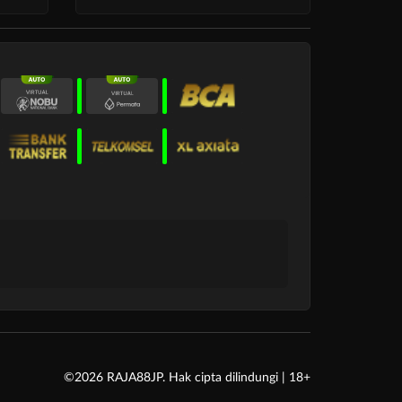
©2026 RAJA88JP. Hak cipta dilindungi | 18+