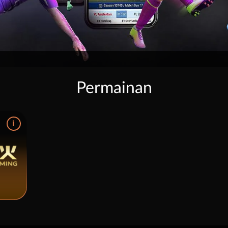
Permainan
i