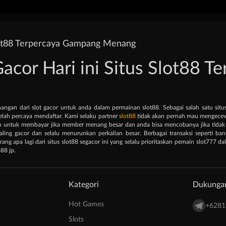
Slot88 Terpercaya Gampang Menang
acor Hari ini Situs Slot88 
angan dari slot gacor untuk anda dalam permainan slot88. Sebagai salah satu situ
elah percaya mendaftar. Kami selaku partner
slot88
tidak akan pernah mau mengecewa
 untuk membayar jika member menang besar dan anda bisa mencobanya jika tidak p
ling gacor dan selalu menurunkan perkalian besar. Berbagai transaksi seperti b
g apa lagi dari situs slot88 segacor ini yang selalu prioritaskan pemain slot777 d
88 jp.
Kategori
Dukunga
Hot Games
+6281
Slots