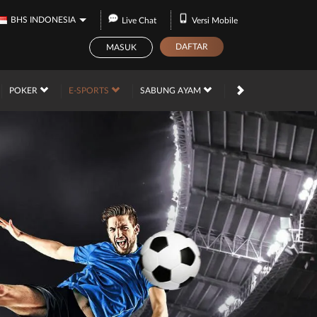
BHS INDONESIA
Live Chat
Versi Mobile
DAFTAR
MASUK
PROMOSI
POKER
E-SPORTS
SABUNG AYAM