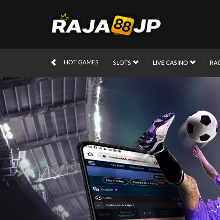
HOT GAMES
SLOTS
LIVE CASINO
RA