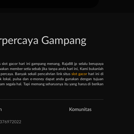
Terpercaya Gampang
s slot gacor hari ini gampang menang, Raja88 jp selalu berupaya
kan member setia sebab jika tanpa anda hari ini, Kami bukanlah
ercaya. Banyak sekali pencahrian link situs
slot gacor
hari ini di
ank lokal, pulsa dan e-money dapat anda gunakan dengan tujuan
alam segala hal. Tapi memang seharusnya itu yang harus di berikan
n
Komunitas
376972022