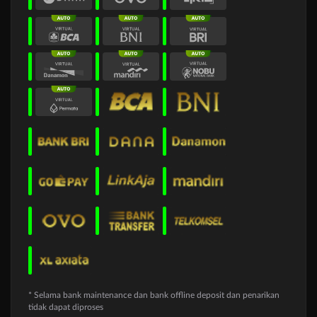
* Selama bank maintenance dan bank offline deposit dan penarikan
tidak dapat diproses