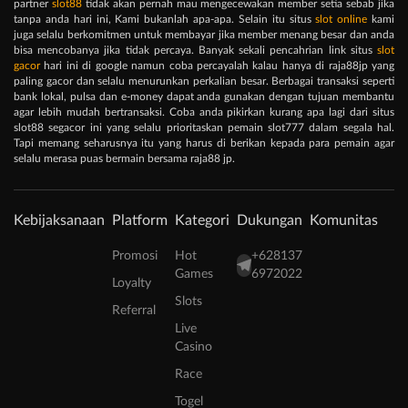
partner
slot88
tidak akan pernah mau mengecewakan member setia sebab jika
tanpa anda hari ini, Kami bukanlah apa-apa. Selain itu situs
slot online
kami
juga selalu berkomitmen untuk membayar jika member menang besar dan anda
bisa mencobanya jika tidak percaya. Banyak sekali pencahrian link situs
slot
gacor
hari ini di google namun coba percayalah kalau hanya di raja88jp yang
paling gacor dan selalu menurunkan perkalian besar. Berbagai transaksi seperti
bank lokal, pulsa dan e-money dapat anda gunakan dengan tujuan membantu
agar lebih mudah bertransaksi. Coba anda pikirkan kurang apa lagi dari situs
slot88 segacor ini yang selalu prioritaskan pemain slot777 dalam segala hal.
Tapi memang seharusnya itu yang harus di berikan kepada para pemain agar
selalu merasa puas bermain bersama raja88 jp.
Kebijaksanaan
Platform
Kategori
Dukungan
Komunitas
Promosi
Hot
+628137
Games
6972022
Loyalty
Slots
Referral
Live
Casino
Race
Togel