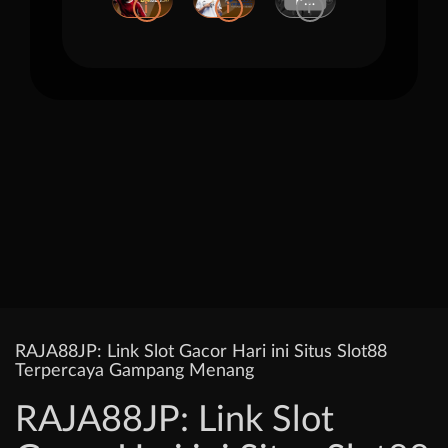
i
i
i
RAJA88JP: Link Slot Gacor Hari ini Situs Slot88
Terpercaya Gampang Menang
RAJA88JP: Link Slot