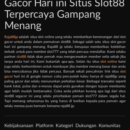
Gacor Hari ini Situs Slot88
Terpercaya Gampang
Menang
Raja88jp
adalah situs slot online yang selalu memberikan kemenangan dari slot
gacor untuk anda dalam permainan slot88. Sebagai salah satu situs slot gacor
hari ini gampang menang, Raja88 jp selalu berupaya memberikan kelebihan
terbaik untuk para member slot777 yang telah percaya mendaftar. Kami selaku
partner
slot88
tidak akan pernah mau mengecewakan member setia sebab jika
tanpa anda hari ini, Kami bukanlah apa-apa. Selain itu situs
slot online
kami
juga selalu berkomitmen untuk membayar jika member menang besar dan anda
bisa mencobanya jika tidak percaya. Banyak sekali pencahrian link situs
slot
gacor
hari ini di google namun coba percayalah kalau hanya di raja88jp yang
paling gacor dan selalu menurunkan perkalian besar. Berbagai transaksi seperti
bank lokal, pulsa dan e-money dapat anda gunakan dengan tujuan membantu
agar lebih mudah bertransaksi. Coba anda pikirkan kurang apa lagi dari situs
slot88 segacor ini yang selalu prioritaskan pemain slot777 dalam segala hal.
Tapi memang seharusnya itu yang harus di berikan kepada para pemain agar
selalu merasa puas bermain bersama raja88 jp.
Kebijaksanaan
Platform
Kategori
Dukungan
Komunitas