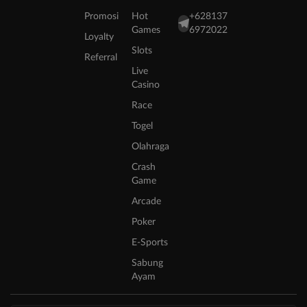
Promosi
Hot
+628137
Games
6972022
Loyalty
Slots
Referral
Live
Casino
Race
Togel
Olahraga
Crash
Game
Arcade
Poker
E-Sports
Sabung
Ayam