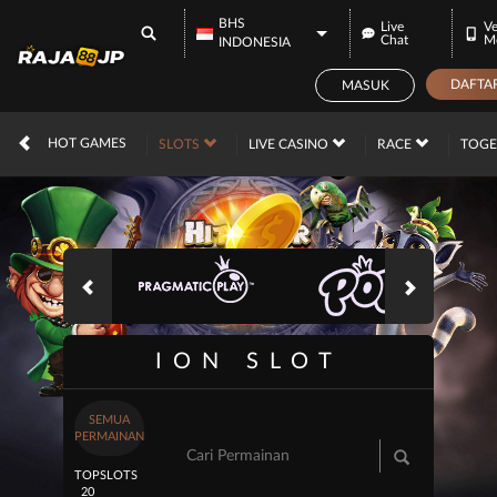
BHS
Live
Ve
Chat
M
INDONESIA
DAFTA
MASUK
IDR
12,665,592,
HOT GAMES
SLOTS
LIVE CASINO
RACE
TOG
ION SLOT
SEMUA
PERMAINAN
TOP
SLOTS
20