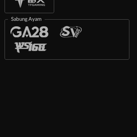
Sabung Ayam