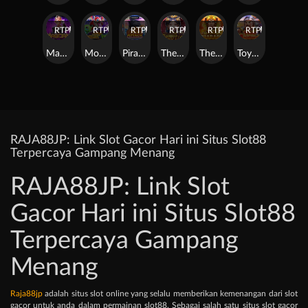
RTP
86%
RTP
90%
RTP
91%
RTP
88%
RTP
84%
RTP
88%
Magician
Monster Pop
Pirate Attack
The Beauties
The Pharaoh
Toy Soldiers
RAJA88JP: Link Slot Gacor Hari ini Situs Slot88
Terpercaya Gampang Menang
RAJA88JP: Link Slot
Gacor Hari ini Situs Slot88
Terpercaya Gampang
Menang
Raja88jp
adalah situs slot online yang selalu memberikan kemenangan dari slot
gacor untuk anda dalam permainan slot88. Sebagai salah satu situs slot gacor