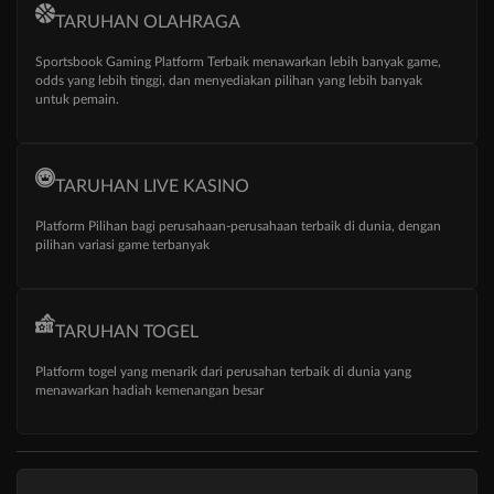
TARUHAN OLAHRAGA
Sportsbook Gaming Platform Terbaik menawarkan lebih banyak game,
odds yang lebih tinggi, dan menyediakan pilihan yang lebih banyak
untuk pemain.
TARUHAN LIVE KASINO
Platform Pilihan bagi perusahaan-perusahaan terbaik di dunia, dengan
pilihan variasi game terbanyak
TARUHAN TOGEL
Platform togel yang menarik dari perusahan terbaik di dunia yang
menawarkan hadiah kemenangan besar