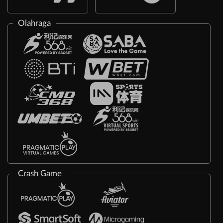
Olahraga
Crash Game