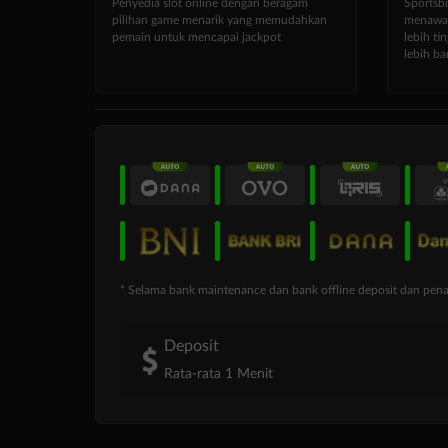
Penyedia slot online dengan beragam
Sportsb
pilihan game menarik yang memudahkan
menawar
pemain untuk mencapai jackpot
lebih ti
lebih b
* Selama bank maintenance dan bank offline deposit dan penar
Deposit
Rata-rata 1 Menit