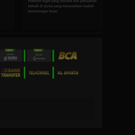
Platform togel yang menarik dari perusahan
terbaik di dunia yang menawarkan hadiah
kemenangan besar