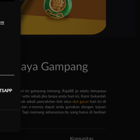
!!
Terpercaya Gampang
TSAPP
slot gacor hari ini gampang menang, Raja88 jp selalu berupaya
n member setia sebab jika tanpa anda hari ini, Kami bukanlah
caya. Banyak sekali pencahrian link situs
slot gacor
hari ini di
nk lokal, pulsa dan e-money dapat anda gunakan dengan tujuan
am segala hal. Tapi memang seharusnya itu yang harus di berikan
Komunitas