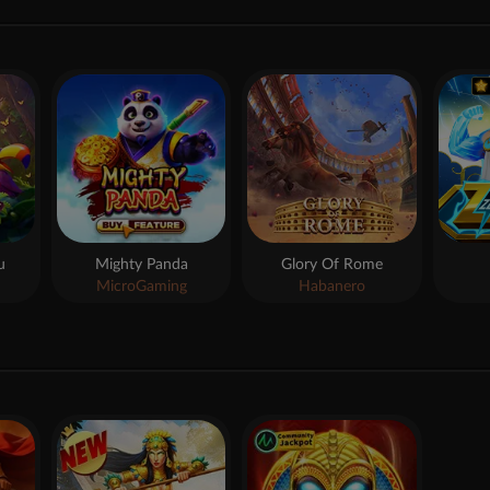
u
Mighty Panda
Glory Of Rome
MicroGaming
Habanero