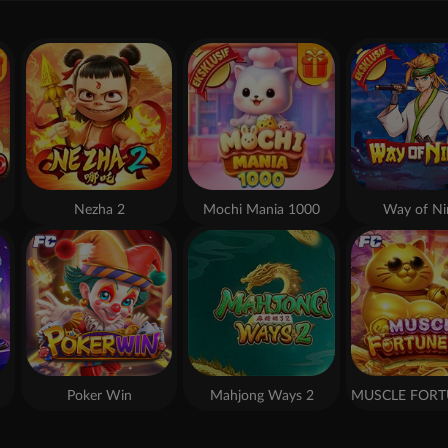
Nezha 2
Mochi Mania 1000
Way of Ni
Poker Win
Mahjong Ways 2