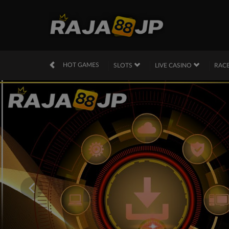
HOT GAMES
SLOTS
LIVE CASINO
RAC