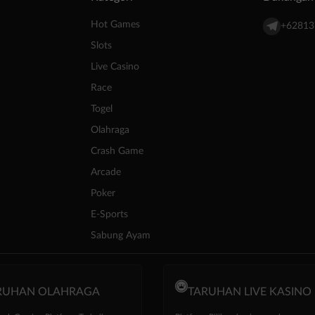
Hot Games
+62813
Slots
Live Casino
Race
Togel
Olahraga
Crash Game
Arcade
Poker
E-Sports
Sabung Ayam
RUHAN OLAHRAGA
TARUHAN LIVE KASINO