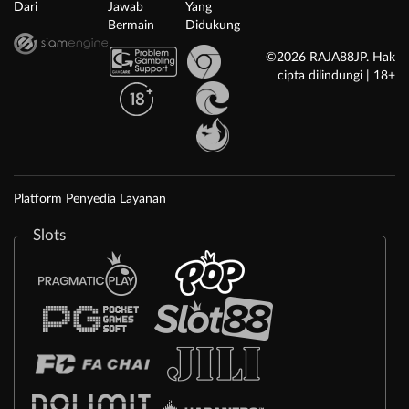
Dari
Jawab
Yang
Bermain
Didukung
©2026 RAJA88JP. Hak
cipta dilindungi | 18+
Platform Penyedia Layanan
Slots