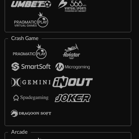
Crash Game
Arcade