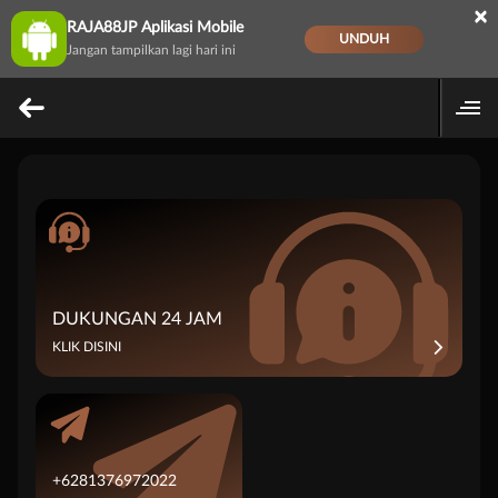
×
RAJA88JP Aplikasi Mobile
UNDUH
Jangan tampilkan lagi hari ini
DUKUNGAN 24 JAM
KLIK DISINI
+6281376972022