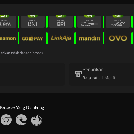
arikan tidak dapat diproses
Penarikan
Rata-rata 1 Menit
Browser Yang Didukung