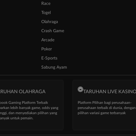
Race
Togel
Olahraga
Crash Game
Arcade
Poker
E-Sports
Sabung Ayam
ARUHAN OLAHRAGA
TARUHAN LIVE KASIN
book Gaming Platform Terbaik
Platform Pilihan bagi perusahaan-
rkan lebih banyak game, odds yang
perusahaan terbaik di dunia, dengan
tinggi, dan menyediakan pilihan yang
pilihan variasi game terbanyak
banyak untuk pemain.