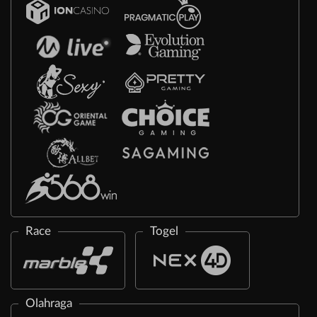
Race
Togel
Olahraga