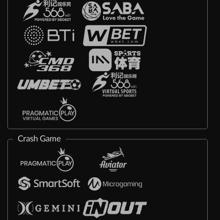
Crash Game