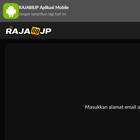
RAJA88JP Aplikasi Mobile
Jangan tampilkan lagi hari ini
Masukkan alamat email a