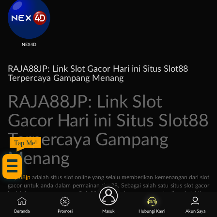
NEX4D
RAJA88JP: Link Slot Gacor Hari ini Situs Slot88
Terpercaya Gampang Menang
RAJA88JP: Link Slot
Gacor Hari ini Situs Slot88
Terpercaya Gampang
Tap Me!
Menang
Raja88jp
adalah situs slot online yang selalu memberikan kemenangan dari slot
gacor untuk anda dalam permainan slot88. Sebagai salah satu situs slot gacor
hari ini gampang menang, Raja88 jp selalu berupaya memberikan kelebihan
terbaik untuk para member slot777 yang telah percaya mendaftar. Kami selaku
partner
slot88
tidak akan pernah mau mengecewakan member setia sebab jika
Beranda
Promosi
Masuk
Hubungi Kami
Akun Saya