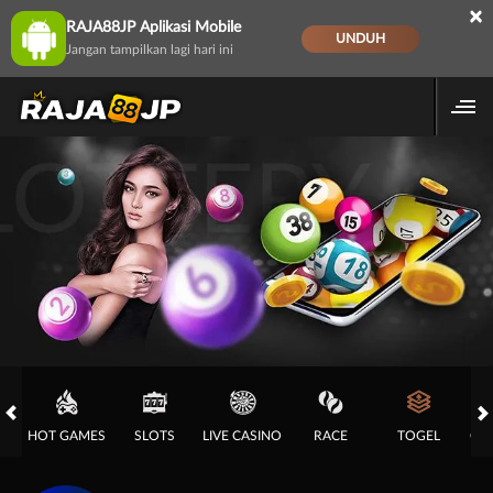
×
RAJA88JP Aplikasi Mobile
UNDUH
Jangan tampilkan lagi hari ini
HOT GAMES
SLOTS
LIVE CASINO
RACE
TOGEL
OL