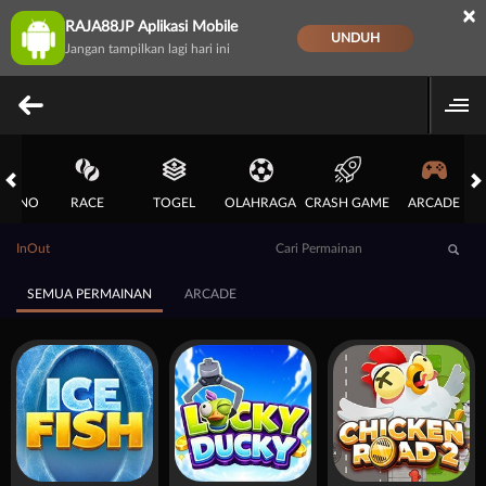
×
RAJA88JP Aplikasi Mobile
UNDUH
Jangan tampilkan lagi hari ini
CASINO
RACE
TOGEL
OLAHRAGA
CRASH GAME
ARCADE
InOut
SEMUA PERMAINAN
ARCADE